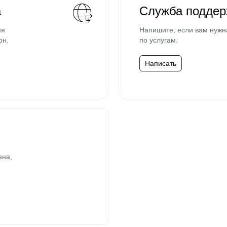
а
Служба поддер
мя
Напишите, если вам нужн
он.
по услугам.
Написать
ена,